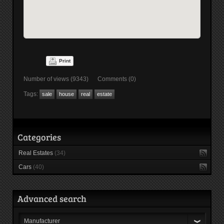
Print
Number of views (9343) Comments (0)
Tags:
sale
house
real
estate
Categories
Real Estates
(34)
Cars
(40)
Advanced search
Manufacturer