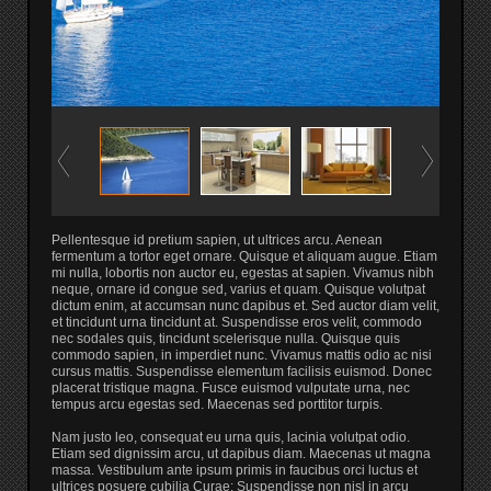
Pellentesque id pretium sapien, ut ultrices arcu. Aenean
fermentum a tortor eget ornare. Quisque et aliquam augue. Etiam
mi nulla, lobortis non auctor eu, egestas at sapien. Vivamus nibh
neque, ornare id congue sed, varius et quam. Quisque volutpat
dictum enim, at accumsan nunc dapibus et. Sed auctor diam velit,
et tincidunt urna tincidunt at. Suspendisse eros velit, commodo
nec sodales quis, tincidunt scelerisque nulla. Quisque quis
commodo sapien, in imperdiet nunc. Vivamus mattis odio ac nisi
cursus mattis. Suspendisse elementum facilisis euismod. Donec
placerat tristique magna. Fusce euismod vulputate urna, nec
tempus arcu egestas sed. Maecenas sed porttitor turpis.
Nam justo leo, consequat eu urna quis, lacinia volutpat odio.
Etiam sed dignissim arcu, ut dapibus diam. Maecenas ut magna
massa. Vestibulum ante ipsum primis in faucibus orci luctus et
ultrices posuere cubilia Curae; Suspendisse non nisl in arcu