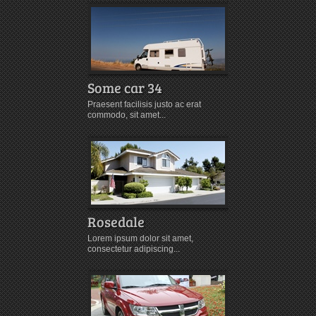
Some car 34
Leaf Hill
Praesent facilisis justo ac erat
Nam justo leo, cons
commodo, sit amet...
quis, lacinia...
Rosedale
Amber Peak
Lorem ipsum dolor sit amet,
Donec egestas mi no
consectetur adipiscing...
dapibus....