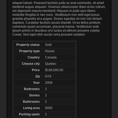
aliquet rutrum. Praesent facilisis justo ac erat commodo, sit amet
eleifend augue aliquam. Vivamus ullamcorper diam at leo rutrum,
vel dignissim mauris hendrerit. Aliquam in justo quis libero
molestie fringilla in nec nunc. Vestibulum non velit eget purus
gravida pharetra at a augue. Donec egestas mi non nisi dictum
dapibus. Curabitur facilisis iaculis blandit. Ut eu tellus pretium,
commodo quam accumsan, placerat massa. Vestibulum ante
ipsum primis in faucibus orci luctus et ultrices posuere cubilia
Curae; Sed eget nibh auctor urna posuere sodales.
Property status
Sold
Property type
House
Country
Canada
Choose city
Quebec
Price
$198,000.00
Zip
H7A
Year
2009
Bedrooms
2
Stories
2
Bathrooms
2
Living area
9000
Parking spots
1