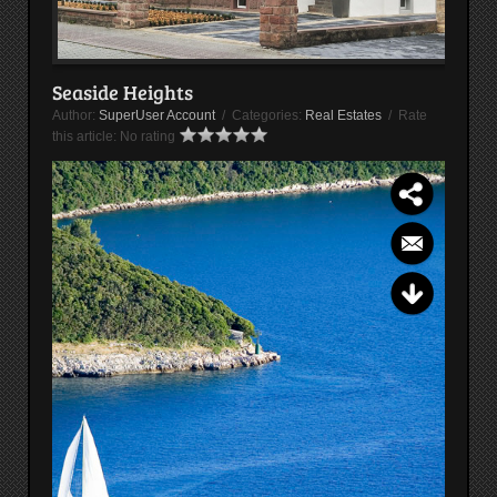
Seaside Heights
Author:
SuperUser Account
/ Categories:
Real Estates
/ Rate
this article:
No rating