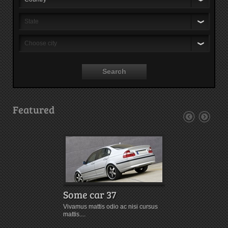
State
Choose
city
Search
Featured
Some car 37
Stillwater
Vivamus mattis odio ac nisi cursus
Sed auctor diam velit
mattis....
urna tincidunt...