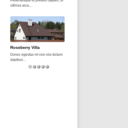
Pellentesque id pretium sapien, ut
Pellentesque id pretium sapien, ut
ultrices arcu....
ultrices arcu....
Roseberry Villa
Some car 10
Donec egestas mi non nisi dictum
Morbi faucibus arcu orci, at sodales
dapibus....
diam...