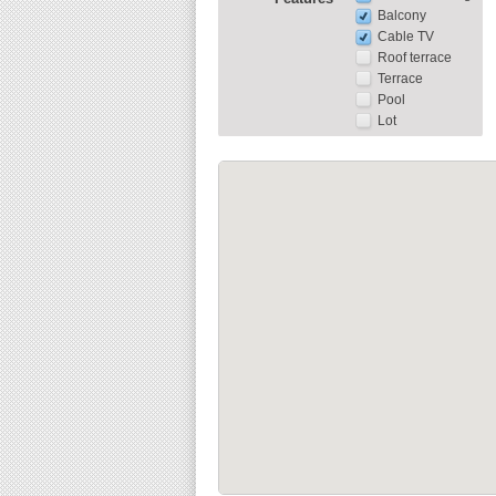
Balcony
Cable TV
Roof terrace
Terrace
Pool
Lot