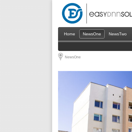
Home
NewsOne
NewsTwo
NewsOne