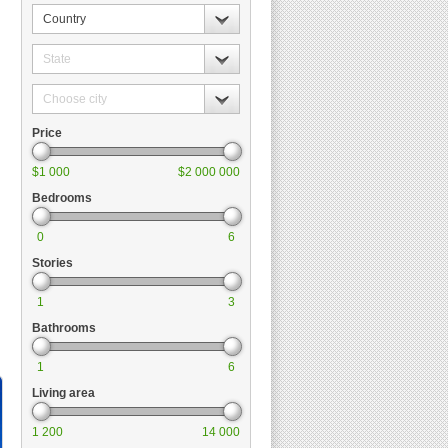
Country
State
Choose
city
Price
$1 000
$2 000 000
Bedrooms
0
6
Stories
1
3
Bathrooms
1
6
Living area
1 200
14 000