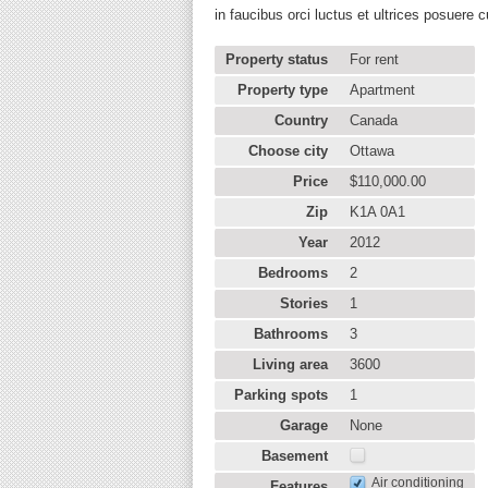
in faucibus orci luctus et ultrices posuere
Property status
For rent
Property type
Apartment
Country
Canada
Choose city
Ottawa
Price
$110,000.00
Zip
K1A 0A1
Year
2012
Bedrooms
2
Stories
1
Bathrooms
3
Living area
3600
Parking spots
1
Garage
None
Basement
Air conditioning
Features