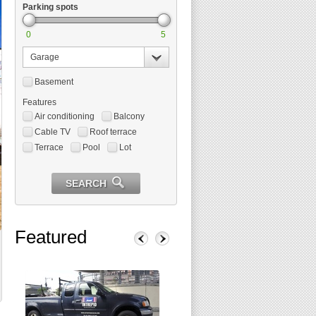
Parking spots
0
5
Garage
Basement
Features
Air conditioning
Balcony
Cable TV
Roof terrace
Terrace
Pool
Lot
SEARCH
Featured