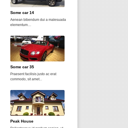
Some car 14
Leaf Hill
Aenean bibendum dui a malesuada
Nam justo leo, consequat eu urna
elementum....
quis, lacinia...
Some car 35
Some car 33
Praesent facilisis justo ac erat
Sed auctor diam velit, et tincidunt
commodo, sit amet...
urna tincidunt...
Peak House
Morning Glory