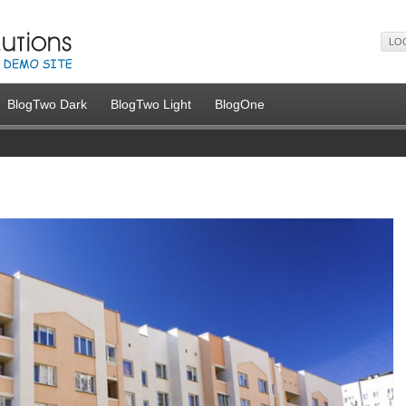
LO
BlogTwo Dark
BlogTwo Light
BlogOne