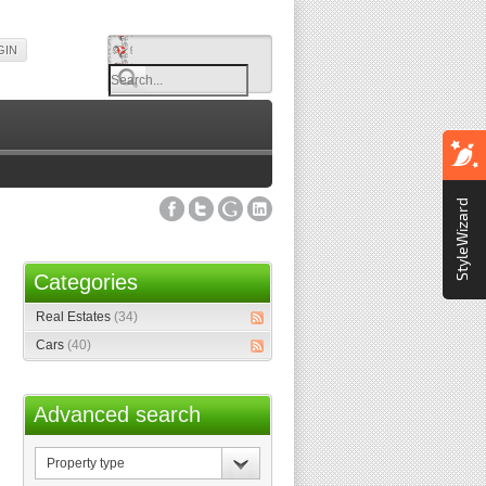
GIN
StyleWizard
Categories
Real Estates
(34)
Cars
(40)
Advanced search
Property
type