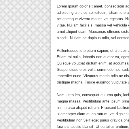
Lorem ipsum dolor sit amet, consectetur ad
adipiscing ultricies sollicitudin. Etiam id 
pellentesque viverra mauris vel egestas. Nu
vitae. Nullam facilisis, massa vel vehicula el
amet aliquet diam. Maecenas ultricies dictu
blandit. Nullam ac dapibus odio, vel conse
Pellentesque id pretium sapien, ut ultrice
Etiam mi nulla, lobortis non auctor eu, eg
Quisque volutpat dictum enim, at accumsan n
Suspendisse eros velit, commodo nec sodal
imperdiet nunc. Vivamus mattis odio ac ni
tristique magna. Fusce euismod vulputate u
Nam justo leo, consequat eu urna quis, lac
magna massa. Vestibulum ante ipsum primis 
nisl in arcu aliquet rutrum. Praesent facil
ullamcorper diam at leo rutrum, vel dignissi
Vestibulum non velit eget purus gravida ph
facilisis iaculis blandit. Ut eu tellus pr