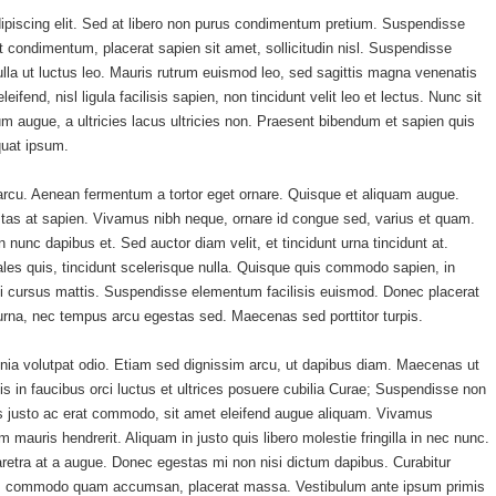
ipiscing elit. Sed at libero non purus condimentum pretium. Suspendisse
erat condimentum, placerat sapien sit amet, sollicitudin nisl. Suspendisse
lla ut luctus leo. Mauris rutrum euismod leo, sed sagittis magna venenatis
eifend, nisl ligula facilisis sapien, non tincidunt velit leo et lectus. Nunc sit
m augue, a ultricies lacus ultricies non. Praesent bibendum et sapien quis
quat ipsum.
s arcu. Aenean fermentum a tortor eget ornare. Quisque et aliquam augue.
estas at sapien. Vivamus nibh neque, ornare id congue sed, varius et quam.
unc dapibus et. Sed auctor diam velit, et tincidunt urna tincidunt at.
es quis, tincidunt scelerisque nulla. Quisque quis commodo sapien, in
si cursus mattis. Suspendisse elementum facilisis euismod. Donec placerat
rna, nec tempus arcu egestas sed. Maecenas sed porttitor turpis.
inia volutpat odio. Etiam sed dignissim arcu, ut dapibus diam. Maecenas ut
in faucibus orci luctus et ultrices posuere cubilia Curae; Suspendisse non
isis justo ac erat commodo, sit amet eleifend augue aliquam. Vivamus
m mauris hendrerit. Aliquam in justo quis libero molestie fringilla in nec nunc.
aretra at a augue. Donec egestas mi non nisi dictum dapibus. Curabitur
etium, commodo quam accumsan, placerat massa. Vestibulum ante ipsum primis