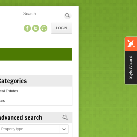
LOGIN
StyleWizard
Categories
eal Estates
ars
Advanced search
roperty
ype