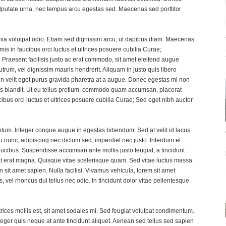
lputate urna, nec tempus arcu egestas sed. Maecenas sed porttitor
nia volutpat odio. Etiam sed dignissim arcu, ut dapibus diam. Maecenas
s in faucibus orci luctus et ultrices posuere cubilia Curae;
 Praesent facilisis justo ac erat commodo, sit amet eleifend augue
trum, vel dignissim mauris hendrerit. Aliquam in justo quis libero
non velit eget purus gravida pharetra at a augue. Donec egestas mi non
ulis blandit. Ut eu tellus pretium, commodo quam accumsan, placerat
ibus orci luctus et ultrices posuere cubilia Curae; Sed eget nibh auctor
um. Integer congue augue in egestas bibendum. Sed at velit id lacus
 nunc, adipiscing nec dictum sed, imperdiet nec justo. Interdum et
ucibus. Suspendisse accumsan ante mollis justo feugiat, a tincidunt
et erat magna. Quisque vitae scelerisque quam. Sed vitae luctus massa.
n sit amet sapien. Nulla facilisi. Vivamus vehicula, lorem sit amet
s, vel rhoncus dui tellus nec odio. In tincidunt dolor vitae pellentesque
rices mollis est, sit amet sodales mi. Sed feugiat volutpat condimentum.
teger quis neque at ante tincidunt aliquet. Aenean sed tellus sed sapien