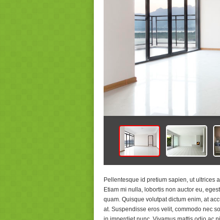
Pellentesque id pretium sapien, ut ultrices
Etiam mi nulla, lobortis non auctor eu, ege
quam. Quisque volutpat dictum enim, at accu
at. Suspendisse eros velit, commodo nec so
in imperdiet nunc. Vivamus mattis odio ac 