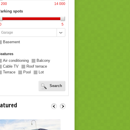
 200
14 000
arking spots
0
5
arage
Basement
eatures
Air conditioning
Balcony
Cable TV
Roof terrace
Terrace
Pool
Lot
Search
eatured