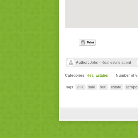
Print
Author:
John - Real estate agent
Categories:
Real Estates
Number of v
Tags:
villa
sale
real
estate
acropol