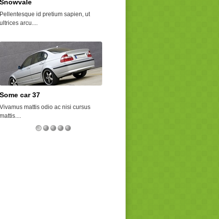
Snowvale
Shell Valley
Pellentesque id pretium sapien, ut
Lorem ipsum dolor sit amet, consectetu
ultrices arcu....
adipiscing...
Some car 37
Shiny Pines
Vivamus mattis odio ac nisi cursus
Etiam id erat condimentum, placerat
mattis....
sapien sit...