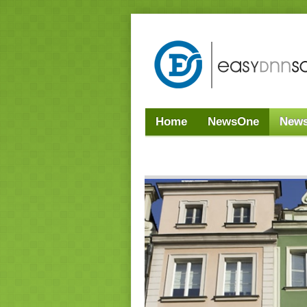
Home
NewsOne
New