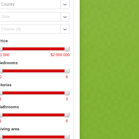
ountry
tate
hoose
ity
rice
1 000
$2 000 000
Bedrooms
0
6
tories
1
3
Bathrooms
1
6
iving area