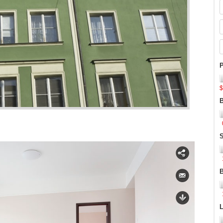
C
S
C
c
P
$
S
L