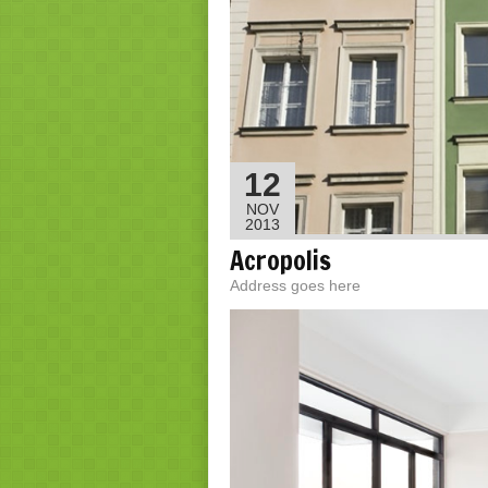
12
NOV
2013
Acropolis
Address goes here