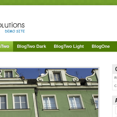
sTwo
BlogTwo Dark
BlogTwo Light
BlogOne
R
C
P
t