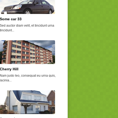
Some car 33
High Noon
Sed auctor diam velit, et tincidunt urna
Pellentesque id pretium sapien, ut
tincidunt...
ultrices arcu....
Cherry Hill
Some car 38
Nam justo leo, consequat eu urna quis,
Praesent facilisis justo ac erat
lacinia...
commodo, sit amet...