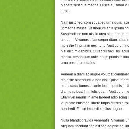
placerat tristique magna. Fusce euismod vu
turpis.
Nam justo leo, consequat eu urna quis, laci
ut magna massa. Vestibulum ante ipsum primi
Suspendisse non nisl in arcu aliquet rutrum.
aliquam. Vivamus ullamcorper diam at leo ru
molestie fringilla in nec nunc. Vestibulum 
nisi dictum dapibus. Curabitur facilisis iac
massa. Vestibulum ante ipsum primis in fauc
urna posuere sodales.
Aenean a diam ac augue volutpat condiment
molestie bibendum id non nisi. Quisque arcu
malesuada fames ac ante ipsum primis in fa
diam dapibus. In in felis quam. Vestibulum 
Etiam vel mauris in ante laoreet adipiscing i
vulputate euismod, libero turpis cursus turpi
hendrerit. Fusce imperdiet tellus augue.
Nulla blandit gravida venenatis. Vivamus ult
Aliquam tincidunt nec est sed adipiscing. In