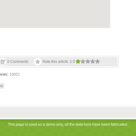
0 Comments
Rate this article:
1.0
iews:
10021
is
This page is used as a demo only, all the data here have been fabricated.