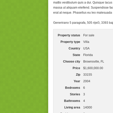
mattis vestibulum quis a dui. Quisque lacus s
massa ut aliquam eleifend. Suspendisse faci
erat at neque. Phasellus eu leo malesuada 
Generirano 5 paragrafa, 505 riječi, 3393 b
Property status
For sale
Property type
Villa
Country
USA
State
Florida
Choose city
Brownsville, FL
Price
$1,600,000.00
Zip
33155
Year
2004
Bedrooms
6
Stories
3
Bathrooms
4
Living area
14000