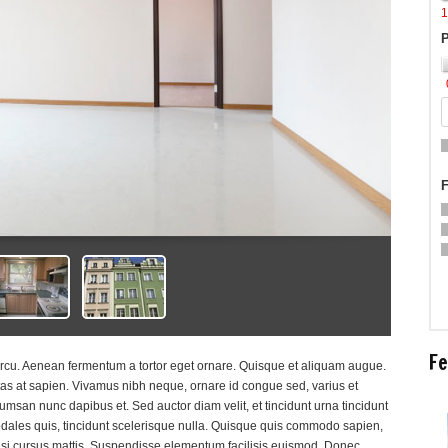
1
P
G
F
F
 arcu. Aenean fermentum a tortor eget ornare. Quisque et aliquam augue.
stas at sapien. Vivamus nibh neque, ornare id congue sed, varius et
msan nunc dapibus et. Sed auctor diam velit, et tincidunt urna tincidunt
dales quis, tincidunt scelerisque nulla. Quisque quis commodo sapien,
nisi cursus mattis. Suspendisse elementum facilisis euismod. Donec