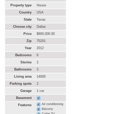
Property type
House
Country
USA
State
Texas
Choose city
Dallas
Price
$900,000.00
Zip
75201
Year
2012
Bedrooms
6
Stories
2
Bathrooms
3
Living area
14000
Parking spots
2
Garage
1 car
Basement
Air conditioning
Features
Balcony
Cable TV