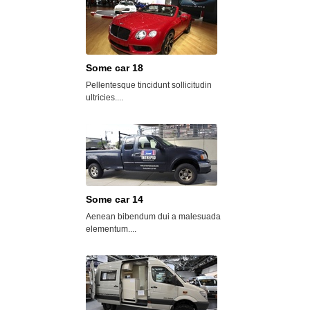
Some car 18
Summerfield
Pellentesque tincidunt sollicitudin
Vivamus nibh neque
ultricies....
congue sed, varius..
Some car 14
Chosen View
Aenean bibendum dui a malesuada
Sed auctor diam velit
elementum....
urna tincidunt...