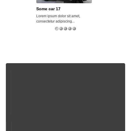
Some car 17
Some car 21
Lorem ipsum dolor sit amet,
Aenean bibendum d
consectetur adipiscing...
elementum....