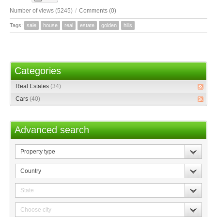
Number of views (5245)
/
Comments (0)
Tags:
sale
house
real
estate
golden
hills
Categories
Real Estates
(34)
Cars
(40)
Advanced search
Property
type
Country
State
Choose
city