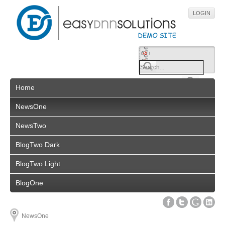
LOGIN
Home
NewsOne
NewsTwo
BlogTwo Dark
BlogTwo Light
BlogOne
NewsOne