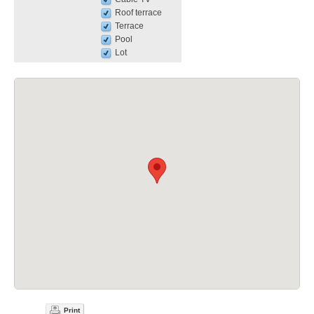
Roof terrace
Terrace
Pool
Lot
Print