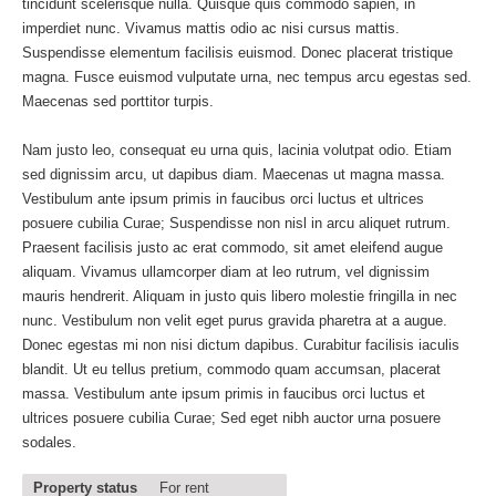
tincidunt scelerisque nulla. Quisque quis commodo sapien, in
imperdiet nunc. Vivamus mattis odio ac nisi cursus mattis.
Suspendisse elementum facilisis euismod. Donec placerat tristique
magna. Fusce euismod vulputate urna, nec tempus arcu egestas sed.
Maecenas sed porttitor turpis.
Nam justo leo, consequat eu urna quis, lacinia volutpat odio. Etiam
sed dignissim arcu, ut dapibus diam. Maecenas ut magna massa.
Vestibulum ante ipsum primis in faucibus orci luctus et ultrices
posuere cubilia Curae; Suspendisse non nisl in arcu aliquet rutrum.
Praesent facilisis justo ac erat commodo, sit amet eleifend augue
aliquam. Vivamus ullamcorper diam at leo rutrum, vel dignissim
mauris hendrerit. Aliquam in justo quis libero molestie fringilla in nec
nunc. Vestibulum non velit eget purus gravida pharetra at a augue.
Donec egestas mi non nisi dictum dapibus. Curabitur facilisis iaculis
blandit. Ut eu tellus pretium, commodo quam accumsan, placerat
massa. Vestibulum ante ipsum primis in faucibus orci luctus et
ultrices posuere cubilia Curae; Sed eget nibh auctor urna posuere
sodales.
Property status
For rent