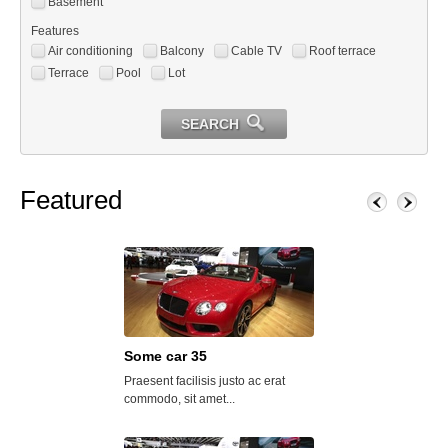
Basement
Features
Air conditioning
Balcony
Cable TV
Roof terrace
Terrace
Pool
Lot
SEARCH
Featured
Some car 35
Some car 25
Praesent facilisis justo ac erat
Lorem ipsum dolor s
commodo, sit amet...
consectetur adipisci