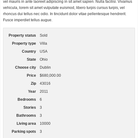
vel mauris in ante laoreet adipiscing in sit amet sapien. Nulla facilisi. Vivamus
vehicula, lorem sit amet vulputate euismod, libero turpis cursus turpis, vel
rhoncus dui tellus nec odio. In tincidunt dolor vitae pellentesque hendrerit.
Fusce imperdiet tellus augue.
Property status
Sold
Property type
Villa
Country
USA
State
Ohio
Choose city
Dublin
Price
$680,000.00
Zip
43016
Year
2011
Bedrooms
6
Stories
3
Bathrooms
3
Living area
10000
Parking spots
3