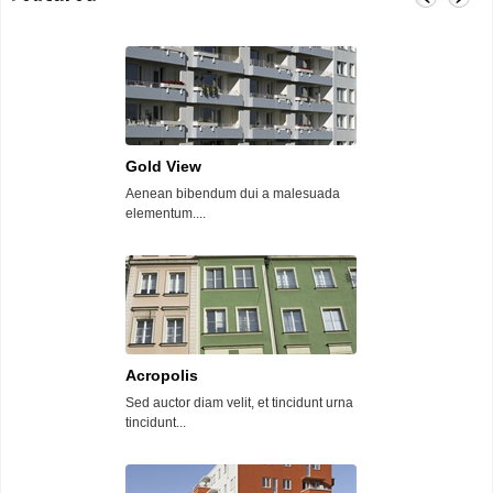
Gold View
Some car 13
Aenean bibendum dui a malesuada
Nulla a tristique n
elementum....
diam ut...
Acropolis
Palm View
Sed auctor diam velit, et tincidunt urna
Lorem ipsum dolor
tincidunt...
adipiscing...