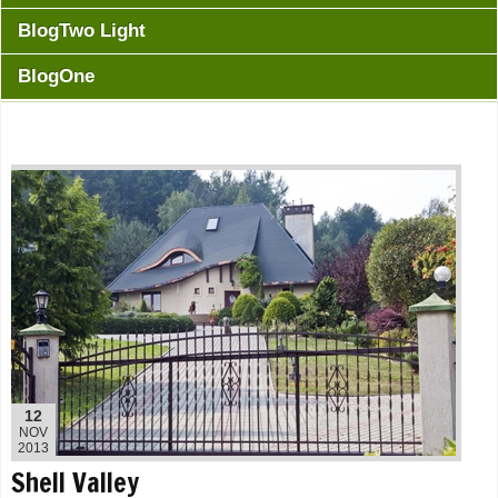
BlogTwo Light
BlogOne
12
NOV
2013
Shell Valley