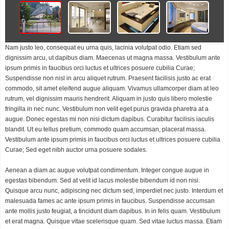
Nam justo leo, consequat eu urna quis, lacinia volutpat odio. Etiam sed
dignissim arcu, ut dapibus diam. Maecenas ut magna massa. Vestibulum ante
ipsum primis in faucibus orci luctus et ultrices posuere cubilia Curae;
Suspendisse non nisl in arcu aliquet rutrum. Praesent facilisis justo ac erat
commodo, sit amet eleifend augue aliquam. Vivamus ullamcorper diam at leo
rutrum, vel dignissim mauris hendrerit. Aliquam in justo quis libero molestie
fringilla in nec nunc. Vestibulum non velit eget purus gravida pharetra at a
augue. Donec egestas mi non nisi dictum dapibus. Curabitur facilisis iaculis
blandit. Ut eu tellus pretium, commodo quam accumsan, placerat massa.
Vestibulum ante ipsum primis in faucibus orci luctus et ultrices posuere cubilia
Curae; Sed eget nibh auctor urna posuere sodales.
Aenean a diam ac augue volutpat condimentum. Integer congue augue in
egestas bibendum. Sed at velit id lacus molestie bibendum id non nisi.
Quisque arcu nunc, adipiscing nec dictum sed, imperdiet nec justo. Interdum et
malesuada fames ac ante ipsum primis in faucibus. Suspendisse accumsan
ante mollis justo feugiat, a tincidunt diam dapibus. In in felis quam. Vestibulum
et erat magna. Quisque vitae scelerisque quam. Sed vitae luctus massa. Etiam