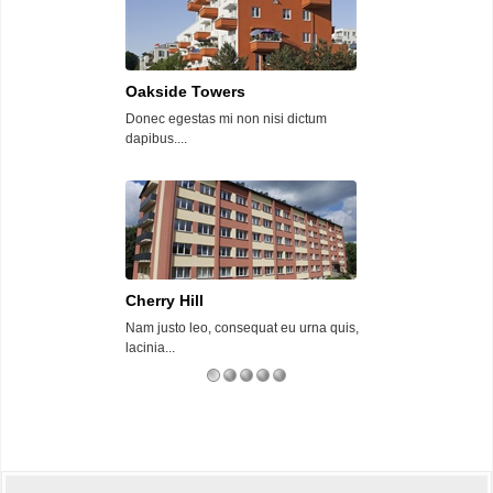
Oakside Towers
Parkside
Donec egestas mi non nisi dictum
Quisque quis com
dapibus....
imperdiet nunc....
Cherry Hill
High Noon
Nam justo leo, consequat eu urna quis,
Pellentesque id pr
lacinia...
ultrices arcu....